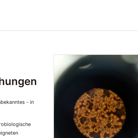
chungen
bekanntes - in
robiologische
eigneten